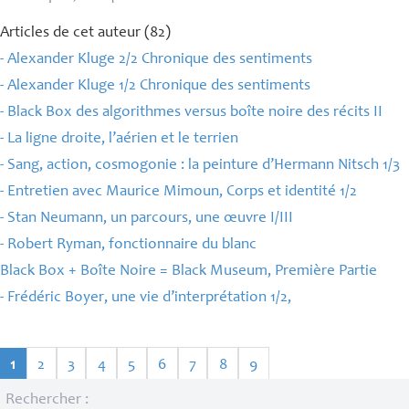
Articles de cet auteur (82)
- Alexander Kluge 2/2 Chronique des sentiments
- Alexander Kluge 1/2 Chronique des sentiments
- Black Box des algorithmes versus boîte noire des récits
II
- La ligne droite, l’aérien et le terrien
- Sang, action, cosmogonie : la peinture d’Hermann Nitsch 1/3
- Entretien avec Maurice Mimoun, Corps et identité 1/2
- Stan Neumann, un parcours, une œuvre I/
III
- Robert Ryman, fonctionnaire du blanc
Black Box + Boîte Noire = Black Museum, Première Partie
- Frédéric Boyer, une vie d’interprétation 1/2,
1
2
3
4
5
6
7
8
9