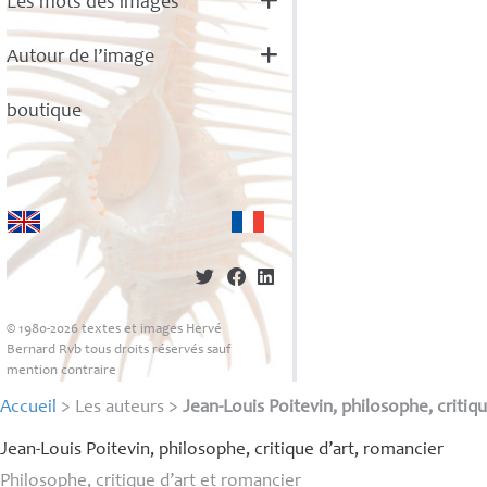
Les mots des images
Autour de l’image
boutique
© 1980-2026 textes et images Hervé
Bernard Rvb tous droits réservés sauf
mention contraire
Accueil
> Les auteurs >
Jean-Louis Poitevin, philosophe, critiq
Jean-Louis Poitevin, philosophe, critique d’art, romancier
Philosophe, critique d’art et romancier