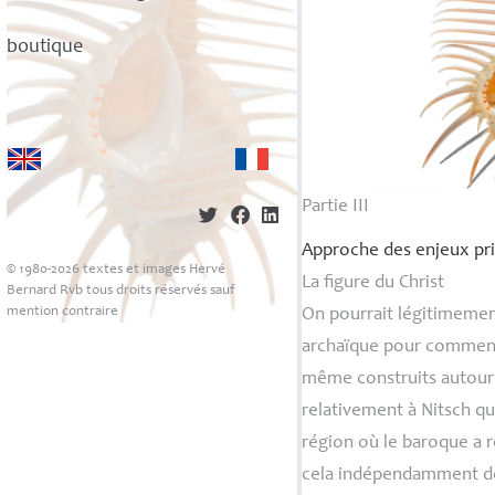
boutique
Partie
III
Approche des enjeux pri
© 1980-2026 textes et images Hervé
La figure du Christ
Bernard Rvb tous droits réservés sauf
mention contraire
On pourrait légitimement
archaïque pour commence
même construits autour d
relativement à Nitsch q
région où le baroque a r
cela indépendamment des