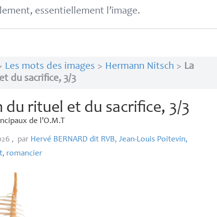
lement, essentiellement l’image.
>
Les mots des images
>
Hermann Nitsch
>
La
t du sacrifice, 3/3
 du rituel et du sacrifice, 3/3
ncipaux de l’
O.M.
T
2026
,
par
Hervé
BERNARD
dit
RVB
,
Jean-Louis Poitevin,
rt, romancier