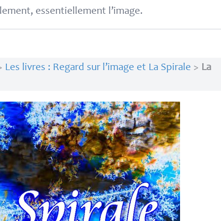
lement, essentiellement l’image.
>
Les livres : Regard sur l’image et La Spirale
>
La