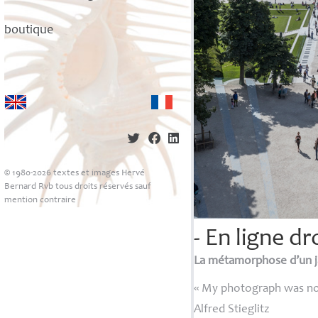
boutique
© 1980-2026 textes et images Hervé
Bernard Rvb tous droits réservés sauf
mention contraire
- En ligne dr
La métamorphose d’un j
«
My photograph was not
Alfred Stieglitz