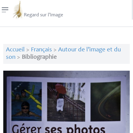
Regard sur l’image
Accueil
>
Français
>
Autour de l’image et du
son
>
Bibliographie