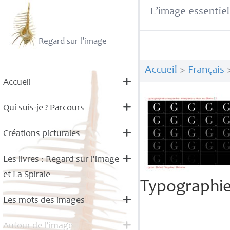
L’image essentiel
Regard sur l’image
Accueil
>
Français
Accueil
Qui suis-je
? Parcours
Créations picturales
Les livres : Regard sur l’image
et La Spirale
Typographi
Les mots des images
Autour de l’image