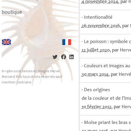
4 novembre 2024
, par
boutique
- Intentionalité
26 novembre 2016
, par
- Le poisson : symbole 
12 juillet 2020
, par
Herv
- Couleurs et images au
© 1980-2026 textes et images Hervé
30 mars 2014
, par
Herv
Bernard Rvb tous droits réservés sauf
mention contraire
- Des origines
de la couleur et de l’im
10 février 2012
, par
Her
- Moïse priant les bras