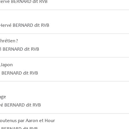
Hervé
BERNARD
dit
RVB
Hervé
BERNARD
dit
RVB
chrétien
?
é
BERNARD
dit
RVB
 Japon
é
BERNARD
dit
RVB
age
vé
BERNARD
dit
RVB
 soutenus par Aaron et Hour