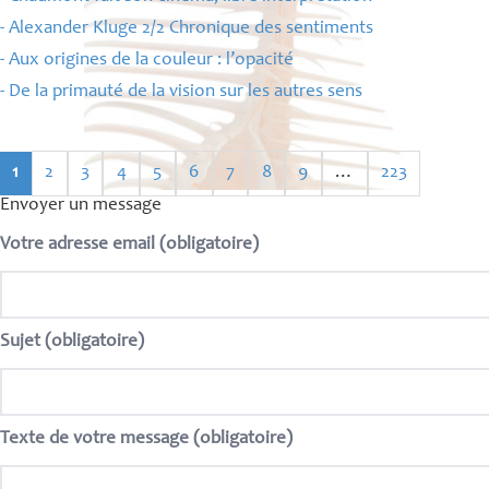
- Alexander Kluge 2/2 Chronique des sentiments
- Aux origines de la couleur : l’opacité
- De la primauté de la vision sur les autres sens
1
2
3
4
5
6
7
8
9
…
223
Envoyer un message
Votre adresse email (obligatoire)
Sujet (obligatoire)
Texte de votre message (obligatoire)