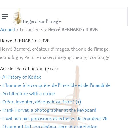
Regard sur l’image
Accueil
> Les auteurs >
Hervé BERNARD dit RVB
Hervé
BERNARD
dit
RVB
Hervé Bernard, créateur d’images, théorie de l’image.
iconologie, Picture maker, imaging theory, iconology
Articles de cet auteur (2222)
- A History of Kodak
- L’homme à la conquête de l’invisible et de l’inaudible
- Architecture with a drone
- Créer, inventer, découvrir ou faire
? (1)
- Frank Horvat, a photographer at the keyboard
- L’œil humain, précisions et échelles de grandeur V6
- Chaumont fait son cinéma, libre interprétation