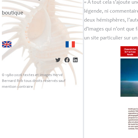
«
À tout cela s’ajoute un
légende, ni commentaire 
boutique
deux hémisphères, l’aute
d’images qui n’ont que f
un site particulier sur u
© 1980-2026 textes et images Hervé
Bernard Rvb tous droits réservés sauf
mention contraire