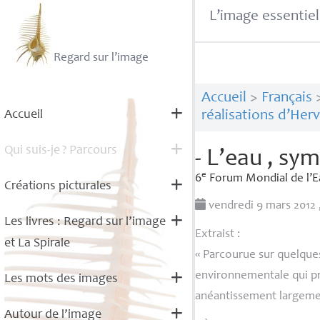
L’image essentiel
Regard sur l’image
Accueil
>
Français
Accueil
réalisations d’Her
Qui suis-je
? Parcours
- L’eau , sy
e
6
Forum Mondial de l’E
Créations picturales
vendredi 9 mars 2012
Les livres : Regard sur l’image
Extraist :
et La Spirale
«
Parcourue sur quelques
environnementale qui pr
Les mots des images
anéantissement largement
Autour de l’image