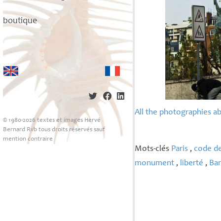
boutique
All the photographies a
© 1980-2026 textes et images Hervé
Bernard Rvb tous droits réservés sauf
mention contraire
Mots-clés
Paris
,
code de
monument
,
liberté
,
Bar