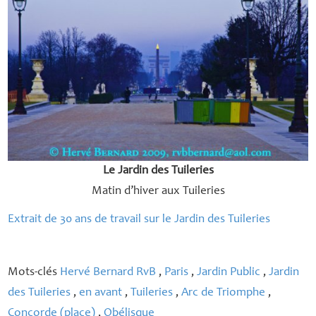
Le Jardin des Tuileries
Matin d’hiver aux Tuileries
Extrait de 30 ans de travail sur le Jardin des Tuileries
Mots-clés
Hervé Bernard RvB
,
Paris
,
Jardin Public
,
Jardin
des Tuileries
,
en avant
,
Tuileries
,
Arc de Triomphe
,
Concorde (place)
,
Obélisque