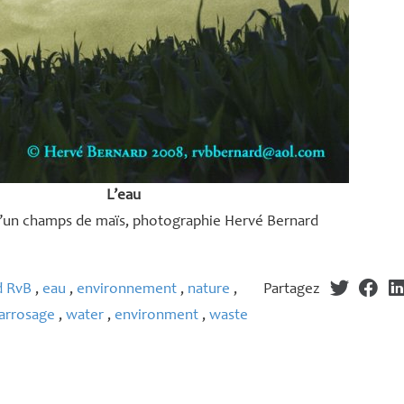
L’eau
’un champs de maïs, photographie Hervé Bernard
d RvB
,
eau
,
environnement
,
nature
,
Partagez
arrosage
,
water
,
environment
,
waste