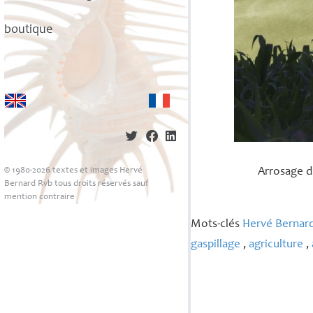
boutique
© 1980-2026 textes et images Hervé
Arrosage d
Bernard Rvb tous droits réservés sauf
mention contraire
Mots-clés
Hervé Bernar
gaspillage
,
agriculture
,