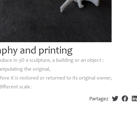
phy and printing
duce in 3D a sculpture, a building or an object :
nipulating the original,
fore it is restored or returned to its original owner,
ifferent scale.
Partagez