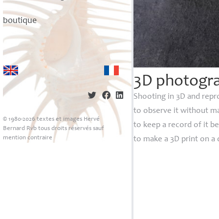
boutique
3D photogra
Shooting in 3D and repro
to observe it without ma
© 1980-2026 textes et images Hervé
to keep a record of it be
Bernard Rvb tous droits réservés sauf
mention contraire
to make a 3D print on a d